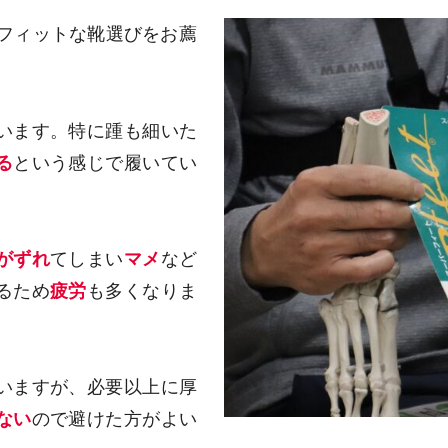
トフィットな靴選びをお薦
います。特に踵も細いた
る
という感じで履いてい
がずれ
てしまい
マメ
など
るため
疲労
も多くなりま
いますが、必要以上に厚
ない
ので避けた方がよい