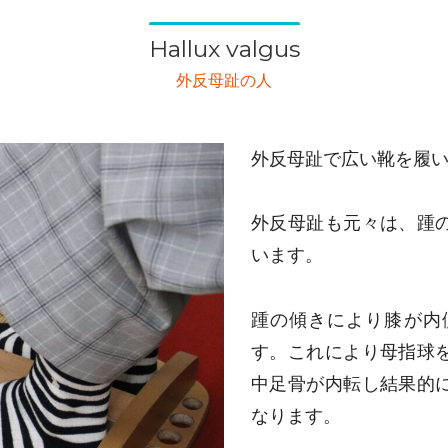
Hallux valgus
外反母趾の人
外反母趾で広い靴を履
外反母趾も元々は、踵
います。
踵の傾きにより膝が内
す。これにより母指球
中足骨が内転し結果的
なります。