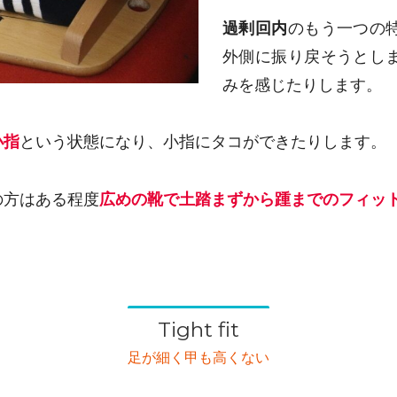
過剰回内
のもう一つの
外側に振り戻そうとし
みを感じたりします。
小指
という状態になり、小指にタコができたりします。
の方はある程度
広めの靴で土踏まずから踵までのフィッ
Tight fit
足が細く甲も高くない