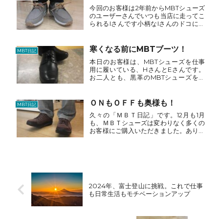
Ｄメッシュです...
今回のお客様は2年前からMBTシューズ
のユーザーさんでいつも当店に走ってこ
られるIさんです小柄なIさんのドコにそ
んなパワーがといつも驚いてしまいます
が、MBTシューズ＋スキンズの効果も
あるのかな・・・そんなIさんが次に欲
寒くなる前にMBTブーツ！
MBT日記
しいMBTシューズの...
本日のお客様は、MBTシューズを仕事
用に履いている、HさんとEさんです。
お二人とも、黒革のMBTシューズをお
仕事で履いています。もう～！ ３年
半は経過しました。・・・長持ちします
よね！でも、そろそろ寿命かな？お仕事
ＯＮもＯＦＦも奥様も！
MBT日記
柄、・・・ボロボロになっ...
久々の「ＭＢＴ日記」です。12月も1月
も、ＭＢＴシューズは変わりなく多くの
お客様にご購入いただきました。ありが
とうございます。ただ！ついつい！バタ
バタしてしまって写真撮影を・・・うっ
かり忘れてしまいました。（見苦しい言
い訳でした。・・・反省...
2024年、富士登山に挑戦。これで仕事
も日常生活もモチベーションアップ