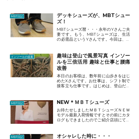
デッキシューズが、MBTシュー
MBT日記
ズ！
MBTシューズ暦・・・永年のYさんご夫
妻です。もう、MBTシューズは、生活
の必需品というYさんです。今回は、夏
のMBTにサンダル「キブリ128W」を即
決でご購入せれました。するとYさん
は、「夏用の靴も・・・。」という事
趣味は登山で風景写真 インソー
インソールの提案
で、MBTシューズらし...
ルを三倍活用 趣味と仕事と腰痛
改善
本日のお客様は、数年前に山歩きをはじ
めたXさんです。お仕事は、シフト制で
接客立ち仕事です。はじめは、登山だけ
でしたが徐々に写真にはまり現在では、
重い機材を背負って撮影登山です。今回
は、ハイカットの登山靴はすでに持って
NEW＊ＭＢＴシューズ
MBT日記
いるので、LOWカットの...
お待たせしましたＭＢＴシューズＮＥＷ
モデル最新入荷情報ですとその前にカタ
ログもできましたのでご紹介店頭にて配
布中ですので是非お越しくださーいでは
商品の紹介にうつりますＷＯＭＥＮ’Ｓ
マフタ 112Ｗ ￥27,300アッパーは3
オシャレした時に・・・
MBT日記