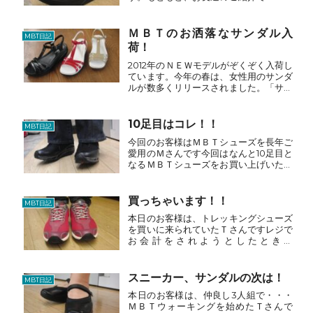
シューズを購入され、・・・それから！
ＯＮもＯＦＦもＭＢＴシューズの生活が
続いています。・・・気に入りました。
ＭＢＴのお洒落なサンダル入
MBT日記
日本のＭＢＴシューズの男女...
荷！
2012年のＮＥＷモデルがぞくぞく入荷し
ています。今年の春は、女性用のサンダ
ルが数多くリリースされました。「サデ
ィキ」は、素足で履くと・・・いい感じ
ですよ！カラーは、ご覧の3色 価格
は、￥30,450★西日本でトップクラス
10足目はコレ！！
MBT日記
の展示スペースは...
今回のお客様はＭＢＴシューズを長年ご
愛用のＭさんです今回はなんと10足目と
なるＭＢＴシューズをお買い上げいただ
きました<10足目にふさわしいＭＢＴシ
ューズは・・・・もちろんコレ↓エムア
リ151Ｗレベル4のエムアリでもっっっと
買っちゃいます！！
MBT日記
マサイ族に近づき...
本日のお客様は、トレッキングシューズ
を買いに来られていたＴさんですレジで
お会計をされようとしたときに
「・・・・・・この靴って、こけないん
ですか？」との質問を頂き試しに履いて
もらいました当店でもかなりの数を販売
スニーカー、サンダルの次は！
MBT日記
させていただいていますがこけた例...
本日のお客様は、仲良し3人組で・・・
ＭＢＴウォーキングを始めたＴさんで