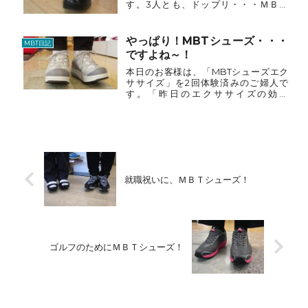
す。3人とも、ドップリ・・・ＭＢＴ
族！Ｔさんは、マフタのソール補修が終
了したので引き取りにご来店でした。
「こんにちは。」・・・そのままＭＢＴ
やっぱり！MBTシューズ・・・
MBT日記
コーナーへ直行です。「普段に・...
ですよね～！
本日のお客様は、「MBTシューズエク
ササイズ」を2回体験済みのご婦人で
す。「昨日のエクササイズの効果
か？・・・お腹の下と足の内側に筋肉痛
です。」「ＭＢＴシューズが・・・夢に
でできました。」「お友達は、すでにＭ
ＢＴシューズ黒のサパツをはいてい...
就職祝いに、ＭＢＴシューズ！
ゴルフのためにＭＢＴシューズ！