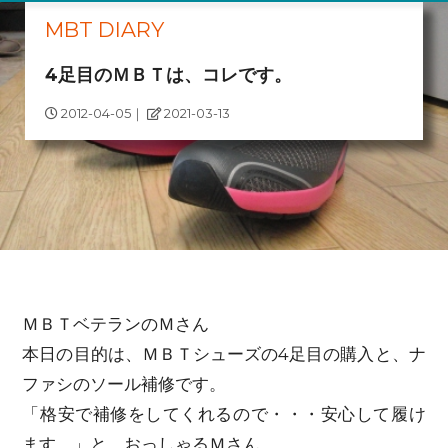
MBT DIARY
4足目のＭＢＴは、コレです。
2012-04-05
｜
2021-03-13
ＭＢＴベテランのＭさん
本日の目的は、ＭＢＴシューズの4足目の購入と、ナ
ファシのソール補修です。
「格安で補修をしてくれるので・・・安心して履け
ます。」と、おっしゃるＭさん