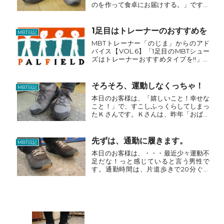
のを作って食卓にお届けする。」です。
いつも笑顔がすてきなご夫妻は、・・・
夫婦揃って・・・がんばるマン！ＭＢＴ
シューズをはじめ、スキンズ・ＳＥＶ・
1足目はトレーナーのおすすめを
MBT日記
ユーグレナ・ドクターバラ...
MBTトレーナー「のじま」からのアド
バイス【VOL.6】「1足目のMBTシュー
ズはトレーナーおすすめタイプを!!」今
春より39アイテムになったMBTシュー
ズは、ある程度デザインも選べるように
なりました。しかし、使用目的によって
そろそろ、運動しなくっちゃ！
MBT日記
は、ご本人が希...
本日のお客様は、「嬉しいこと！幸せな
こと！」で、すこしふっくらしてしまっ
たＫさんです。Ｋさんは、昨年「おばあ
ちゃん」になりました。2か月間は、娘
さんの「孫もり」・・・大奮闘！Ｋさん
は、・・・食事の支度に・・・育児のお
先ずは、通勤に履きます。
MBT日記
手伝い・・・ついでに娘の...
本日のお客様は、・・・最近少々運動不
足だな！っと感じていると言う男性で
す。通勤時間は、片道歩きで20分ぐら
い・・・理想的です。近頃！・・・少々
前から・・・人気のスポーツジムでトレ
ーニングをしたいのですが・・・。なか
なか時間が不規則で・・・。...