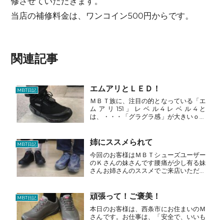
修させていただきます。
当店の補修料金は、ワンコイン500円からです。
関連記事
エムアリとＬＥＤ！
MBT日記
ＭＢＴ族に、注目の的となっている「エ
ムアリ151」レベル4レベル4と
は、・・・「グラグラ感」が大きいｏｒ
強いと表現しています。・・・解り易い
様に！ＭＢＴシューズの特徴は、・・・
また、また、同じことを・・・。中足部
姉にススメられて
MBT日記
に対しＭＢＴシューズのバラン...
今回のお客様はＭＢＴシューズユーザー
のＫさんの妹さんです腰痛が少し有る妹
さんお姉さんのススメでご来店いただき
ました履いて直に『これ気持ちいい～』
とお気に召した様子普段も履きたいし、
旅行にも履いていきたいとのことでコチ
頑張って！ご褒美！
MBT日記
ラはいかがですか？↓カジ...
本日のお客様は、西条市にお住まいのＭ
さんです。お仕事は、「安全で、いいも