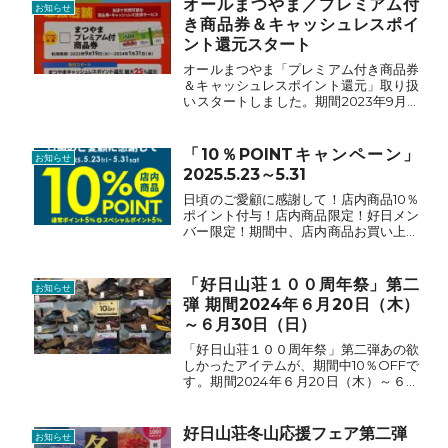
オールまつやま／プレミアム付
お知らせ
き商品券＆キャッシュレスポイ
ント還元スタート
オールまつやま「プレミアム付き商品券
＆キャッシュレスポイント還元」取り扱
いスタートしました。期間2023年9月19
日～2024年1月31日登山用品もMBTシュ
ーズも当店取り扱い商品にご利用いただ
けます。
「10％POINTキャンペーン」
お知らせ
2025.5.23～5.31
日頃のご愛顧に感謝して！店内商品10％
ポイント付与！店内商品限定！好日メン
バー限定！期間中、店内商品お買い上げ
で10％ポイント付与！通常ポイント5％
プラススペシャルポイント5％（セール
品および一部対象外商品があります。）
「好日山荘１００周年祭」第二
お知らせ
弾 期間2024年６月20日（木）
～６月30日（日）
「好日山荘１００周年祭」第二弾あの欲
しかったアイテムが、期間中10％OFFで
す。期間2024年６月20日（木）～６月
30日（日）★靴・ザック・トレッキン
グポール１０％OFF（セール品以外すべ
て）★メーカーブランド１０％OFFノー
好日山荘冬山応援フェア第二弾
お知らせ
スフェイス・...