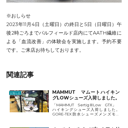
※おしらせ
2023年11月4日（土曜日）の終日と5日（日曜日）午
後2時ごろまでパルフィールド店内にてAATH繊維に
よる「血流改善」の体験会を実施します。予約不要
です。ご来店お待ちしております。
関連記事
MAMMUT マムートハイキン
お知らせ
グLOWシューズ入荷しました。
「MAMMUT SertigⅢLow GTX」
ハイキングシューズ入荷しました。
GORE-TEX防水シューズメンズモデ
ル 2カラー 24,200円（税込み）レデ
ィースモデル 2カラー 24,200円（税
込み）