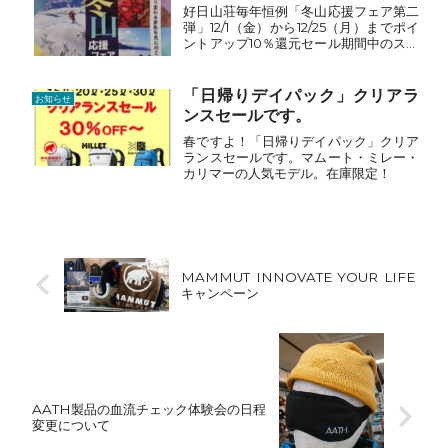
好日山荘毎年恒例「冬山応援フェア第二
弾」12/1（金）から12/25（月）までポイ
ントアップ10％還元セール期間中のスペ
シャルポイント還元15％は、「靴・ザッ
ク・トレッキングポール・アイゼン・ピ
ッケル」冬のハイキングや冬山登山の必
「日帰りデイパック」クリアラ
お知らせ
須アイテム...
ンスセールです。
春ですよ！「日帰りデイパック」クリア
ランスセールです。マムート・ミレー・
カリマーの人気モデル。在庫限定！
MAMMUT INNOVATE YOUR LIFE
キャンペーン
AATH製品の血流チェック体験会の日程
変更について