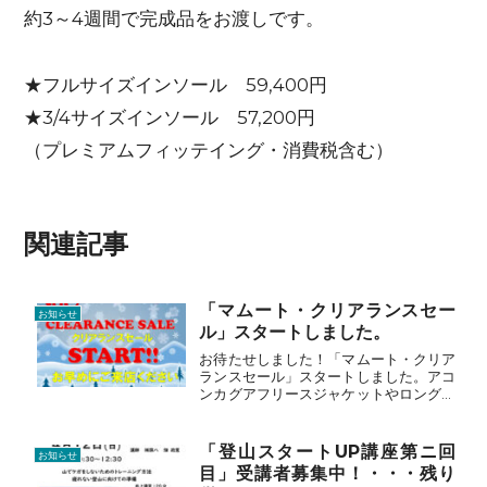
約3～4週間で完成品をお渡しです。
★フルサイズインソール 59,400円
★3/4サイズインソール 57,200円
（プレミアムフィッテイング・消費税含む）
関連記事
「マムート・クリアランスセー
お知らせ
ル」スタートしました。
お待たせしました！「マムート・クリア
ランスセール」スタートしました。アコ
ンカグアフリースジャケットやロングス
リーブTシャツ・ソフトシェルジャケッ
トなど今期モデルがクリアランス価格で
す。ご来店お待ちしております。
「登山スタートUP講座第ニ回
お知らせ
目」受講者募集中！・・・残り