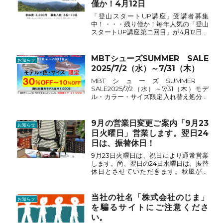
僅か！4月12日
「登山スタートUP講座」受講者募集
中！・・・残り僅か！毎年人気の「登山
スタートUP講座第ニ回目」が4月12日に
開催されます。★登山初心者の方！★登
山歴は長いけれど自己流！★プロ登山ガ
イドさんの講習を！★これから登山を始
MBTシューズSUMMER SALE
お知らせ
めたい！★登山に興味が...
2025/7/2（水）～7/31（木）
MBTシューズSUMMER
SALE2025/7/2（水）～7/31（木）モデ
ル・カラー・サイズ限定入れ替え処分セ
ール30％OFF～10％OFF★割引対象モ
デルは、１足につき１０００円引き
★MBTシューズとカスタムインソール
9月の営業日変更ご案内「9月23
お知らせ
同時購入で１００...
日火曜日」営業します。翌日24
日は、振替休日！
9月23日火曜日は、祝日により通常営業
します。尚、翌日の24日水曜日は、振替
休日とさせていただきます。秋風が吹
く！今年の紅葉石鎚山登山計画スター
ト！まずは、登山靴の相談から！
当社の社名「株式会社のじま」
お知らせ
を騙るサイトにご注意くださ
い。