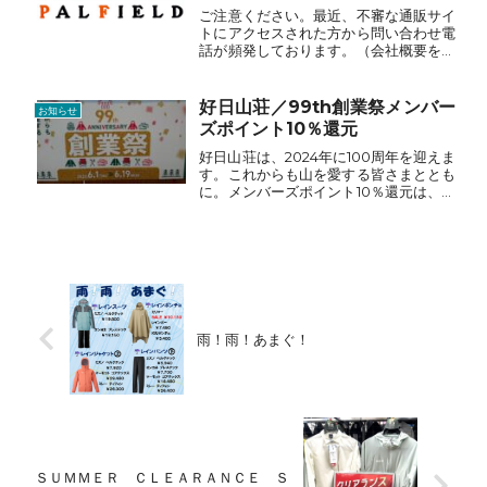
ご注意ください。最近、不審な通販サイ
トにアクセスされた方から問い合わせ電
話が頻発しております。（会社概要を盗
用）弊社では、アマゾン及びヤフー以外
の通販サイトには出品しておりません。
（出品商品は、登山関連用品のみで
好日山荘／99th創業祭メンバー
お知らせ
す。）また、弊社の公式ホーム...
ズポイント10％還元
好日山荘は、2024年に100周年を迎えま
す。これからも山を愛する皆さまととも
に。メンバーズポイント10％還元は、通
常ポイント5％にスペシャルポイント5％
です。今年は、富士登山や屋久島遠征に
日本アルプス縦走と計画イベントが山盛
りです。体調管...
雨！雨！あまぐ！
ＳＵＭＭＥＲ ＣＬＥＡＲＡＮＣＥ Ｓ