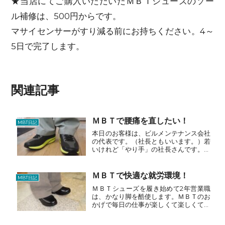
★当店にてご購入いただいたＭＢＴシューズのソー
ル補修は、500円からです。
マサイセンサーがすり減る前にお持ちください。4～
5日で完了します。
関連記事
ＭＢＴで腰痛を直したい！
MBT日記
本日のお客様は、ビルメンテナンス会社
の代表です。（社長ともいいます。）若
いけれど「やり手」の社長さんです。で
も、腰痛は、・・・悩みの種！・・・職
業病とも言われてしまいます。でも、諦
めるわけにはいきません。以前、Ｍさん
ＭＢＴで快適な就労環境！
MBT日記
は「喘息」で悩んでいまし...
ＭＢＴシューズを履き始めて2年営業職
は、かなり脚を酷使します。ＭＢＴのお
かげで毎日の仕事が楽しくて楽しくて！
ＰＡＬのＭＢＴシューズ3129足目は、
「シリマ21Ｗ」仕事用今年は、思い切っ