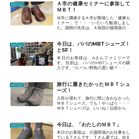
てブーツをＧＥＴ！ＡＰＬのＭＢＴシュ
Ａ市の健康セミナーに参加して
MBT日記
ーズ3130足目は、...
ＭＢＴ！
Ｍ市に隣接するＡ市が開催した「健康セ
ミナー」で・・・いろいろ勉強しまし
た。講師の先生は、Ａ病院の循環器のお
医者様日常生活に関するお話もいっぱ
い！特に、ウォーキングは良いとのこ
と・・・靴は、・・・どのように選ぼう
今日は、パパのMBTシューズ！
MBT日記
か？ＰＡＬのＭＢＴシューズ31...
とSF！
本日のお客様は、Aさんファミリーで
す。目的は、パパのMBTシューズの購
入です。ついつい野島の悪い癖？・・・
でも・・・必ずためになる話です。それ
は、「スーパーフィートカスタムインソ
ール」の話です。ご主人に「負荷テス
旅行に履きたかったＭＢＴシュ
MBT日記
ト」をしていると、・・・奥様...
ーズ！
入荷が遅れて、旅行に間に合わなかった
ＭＢＴシューズ。でも！やっぱり・・・
ＭＢＴシューズは、いいね！以前からＭ
ＢＴシューズを履いているＫさんは、Ｍ
ＢＴシューズの初期モデルのイメージが
そのまま・・・現在に至る！どんなイメ
今日は、「わたしのＭＢＴ」
MBT日記
ージ？と言うと・・・「重...
本日のお客様は、介護関係のお仕事をし
ているＴさんです。Ｔさん家では、ＭＢ