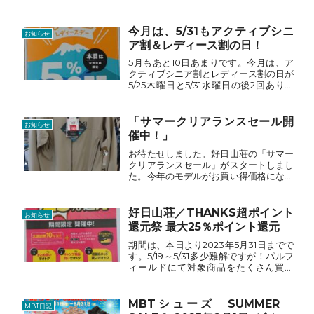
「2023年登山ガイド」を無料で送って
くれます。登山ガイド 旅八 (fc2.com)1
月と2月には、石鎚山での雪山講習会や
今月は、5/31もアクティブシニ
お知らせ
雪上技術講習会...
ア割＆レディース割の日！
5月もあと10日あまりです。今月は、ア
クティブシニア割とレディース割の日が
5/25木曜日と5/31水曜日の後2回ありま
す。「大感謝祭メンバーズポイント10％
還元」と合わせてご利用ください。
「サマークリアランスセール開
お知らせ
催中！」
お待たせしました。好日山荘の「サマー
クリアランスセール」がスタートしまし
た。今年のモデルがお買い得価格になり
ました。（昨年とか一昨年などの古いモ
デルではありません。） マムート・ミ
レー・マーモット・サロモンハイキング
好日山荘／THANKS超ポイント
お知らせ
シューズなど20％OFF...
還元祭 最大25％ポイント還元
期間は、本日より2023年5月31日までで
す。5/19～5/31多少難解ですが！パルフ
ィールドにて対象商品をたくさん買う
と！例えば、マーモットの商品は、通常
ポイント5％にスペシャルポイント10％
還元。更にマーモットの商品を合計で4
MBTシューズ SUMMER
MBT日記
点購入でま...