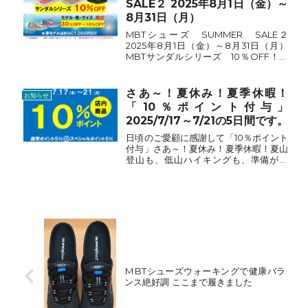
SALE２ 2025年8月1日（金）～
8月31日（月）
MBTシューズ SUMMER SALE２
2025年8月1日（金）～8月31日（月）
MBTサンダルシリーズ 10％OFF！在
庫品限定！処分セール MBTシューズ
モデル・サイズ・色限定30％OFF～
10％OFF◎レザーモデル（革靴）は、さ
さあ～！夏休み！夏季休暇！
お知らせ
らに1...
「10％ポイント付与」
2025/7/17～7/21の5日間です。
日頃のご愛顧に感謝して「10％ポイント
付与」さあ～！夏休み！夏季休暇！夏山
登山も、低山ハイキングも、準備が肝
心！★富士登山の雨具は、上下セパレー
トのタイプが必要です。★人気のインソ
ールも10％ポイント付与！2025/7/17～
7/21の5日...
MBTシューズウォーキングで健康バラ
ンス絶好調 ここまで履きました