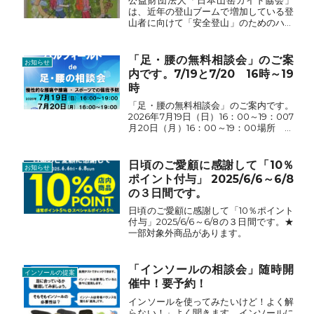
公益財団法人「日本山岳ガイド協会」
は、近年の登山ブームで増加している登
山者に向けて「安全登山」のためのハン
ドブックを毎年発行しています。全国の
アウトドアショップ（登山専門店）など
で無料配布されていますので、是非ご活
「足・腰の無料相談会」のご案
お知らせ
用ください。（店頭配布数量...
内です。7/19と7/20 16時～19
時
「足・腰の無料相談会」のご案内です。
2026年7月19日（日）16：00～19：007
月20日（月）16：00～19：00場所 パ
ルフィールド イベントスペース（店
内）◎慢性的な腰痛◎変形性膝関節症◎
スポーツでの怪我予防◎スポーツパフォ
日頃のご愛顧に感謝して「10％
お知らせ
ーマ...
ポイント付与」 2025/6/6～6/8
の３日間です。
日頃のご愛顧に感謝して「10％ポイント
付与」2025/6/6～6/8の３日間です。★
一部対象外商品があります。
「インソールの相談会」随時開
インソールの提案
催中！要予約！
インソールを使ってみたいけど！よく解
らない！」よく聞きます。インソールに